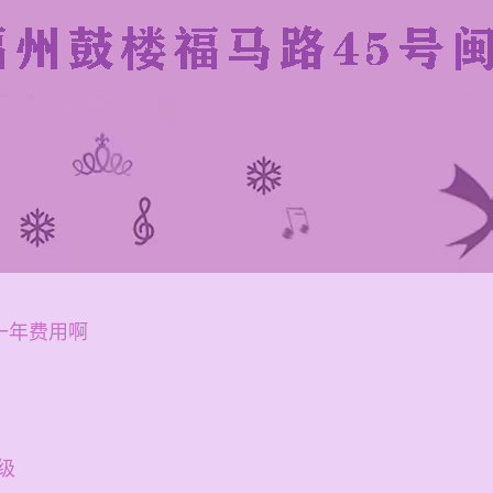
一年费用啊
级