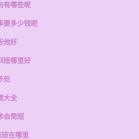
向有哪些呢
筝要多少钱呢
吉他好
训班哪里好
坏处
频大全
体会简短
训班在哪里